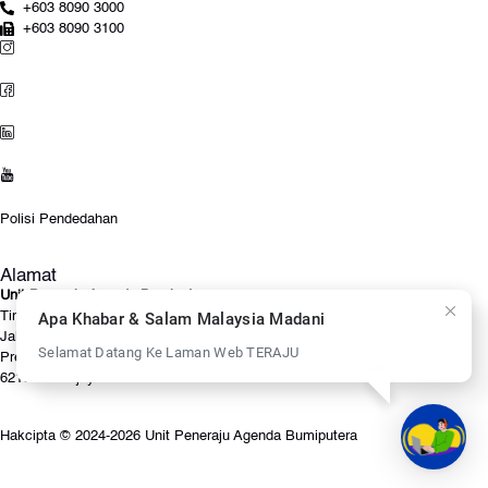
+603 8090 3000
+603 8090 3100
Polisi Pendedahan
Alamat
Unit Peneraju Agenda Bumiputera
Apa Khabar & Salam Malaysia Madani
Tingkat 13, Blok A, Suasana PjH
Jalan Tun Abdul Razak
Selamat Datang Ke Laman Web TERAJU
Presint 2
62100 Putrajaya
Hakcipta © 2024-2026 Unit Peneraju Agenda Bumiputera