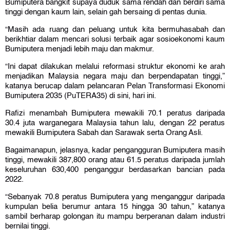
Bumiputera bangkit supaya duduk sama rendah dan berdiri sama
tinggi dengan kaum lain, selain gah bersaing di pentas dunia.
“Masih ada ruang dan peluang untuk kita bermuhasabah dan
berikhtiar dalam mencari solusi terbaik agar sosioekonomi kaum
Bumiputera menjadi lebih maju dan makmur.
“Ini dapat dilakukan melalui reformasi struktur ekonomi ke arah
menjadikan Malaysia negara maju dan berpendapatan tinggi,”
katanya berucap dalam pelancaran Pelan Transformasi Ekonomi
Bumiputera 2035 (PuTERA35) di sini, hari ini.
Rafizi menambah Bumiputera mewakili 70.1 peratus daripada
30.4 juta warganegara Malaysia tahun lalu, dengan 22 peratus
mewakili Bumiputera Sabah dan Sarawak serta Orang Asli.
Bagaimanapun, jelasnya, kadar pengangguran Bumiputera masih
tinggi, mewakili 387,800 orang atau 61.5 peratus daripada jumlah
keseluruhan 630,400 penganggur berdasarkan bancian pada
2022.
“Sebanyak 70.8 peratus Bumiputera yang menganggur daripada
kumpulan belia berumur antara 15 hingga 30 tahun,” katanya
sambil berharap golongan itu mampu berperanan dalam industri
bernilai tinggi.