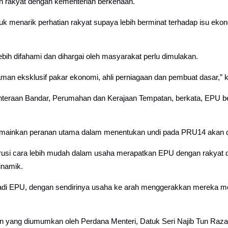
 rakyat dengan kementerian berkenaan.
k menarik perhatian rakyat supaya lebih berminat terhadap isu ek
h difahami dan dihargai oleh masyarakat perlu dimulakan.
ggaman eksklusif pakar ekonomi, ahli perniagaan dan pembuat dasar,” 
jahteraan Bandar, Perumahan dan Kerajaan Tempatan, berkata, EPU
memainkan peranan utama dalam menentukan undi pada PRU14 akan 
erusi cara lebih mudah dalam usaha merapatkan EPU dengan rakyat 
inamik.
adi EPU, dengan sendirinya usaha ke arah menggerakkan mereka m
n yang diumumkan oleh Perdana Menteri, Datuk Seri Najib Tun Raz