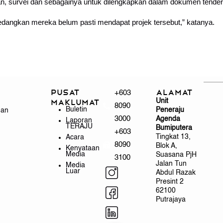
, survei dan sebagainya untuk dilengkapkan dalam dokumen tender 
sedangkan mereka belum pasti mendapat projek tersebut,” katanya.
Pusat
Alamat
+603
Unit
Maklumat
8090
Buletin
Peneraju
gan
3000
Agenda
Laporan
TERAJU
Bumiputera
+603
Tingkat 13,
Acara
8090
Blok A,
Kenyataan
Media
Suasana PjH
3100
Jalan Tun
Media
Luar
Abdul Razak
Presint 2
62100
Putrajaya