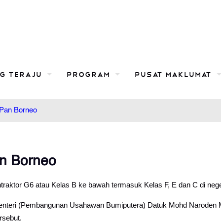
g TERAJU
Program
Pusat Maklumat
 Pan Borneo
an Borneo
traktor G6 atau Kelas B ke bawah termasuk Kelas F, E dan C di neg
enteri (Pembangunan Usahawan Bumiputera) Datuk Mohd Naroden Ma
rsebut.