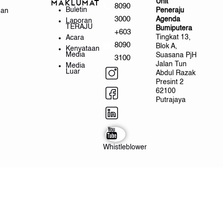
Unit
Maklumat
8090
Buletin
Peneraju
gan
3000
Agenda
Laporan
TERAJU
Bumiputera
+603
Tingkat 13,
Acara
8090
Blok A,
Kenyataan
Media
Suasana PjH
3100
Jalan Tun
Media
Luar
Abdul Razak
Presint 2
62100
Putrajaya
Whistleblower